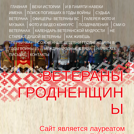
ГЛАВНАЯ
ВЕХИ ИСТОРИИ
И В ПАМЯТИ НАВЕКИ
ИМЕНА
ПОИСК ПОГИБШИХ В ГОДЫ ВОЙНЫ
СУДЬБА
ВЕТЕРАНА
ОФИЦЕРЫ- ВЕТЕРАНЫ ВС
ГАЛЕРЕЯ ФОТО И
МУЗЫКА
ФОТО И ВИДЕО КОНКУРС
ПОЗДРАВЛЕНИЯ
СМИ О
ВЕТЕРАНАХ
КАЛЕНДАРЬ ВЕТЕРАНСКОЙ МУДРОСТИ
НЕ
СТАРЕЮТ ДУШОЙ ВЕТЕРАНЫ
КАК ЖИВЁШЬ
«ПЕРВИЧКА»
СОЖЖЁННЫЕ ДЕРЕВНИ ГРОДНЕНЩИНЫ В
ГОДЫ ВОЙНЫ 35
МЕЖДУНАРОДНЫЕ СВЯЗИ
НАПИСАТЬ
ПИСЬМО
КОНТАКТЫ
ВЕТЕРАНЫ
ГРОДНЕНЩИН
Ы
Сайт является лауреатом