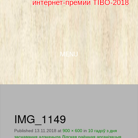
интернет-премии TIBO-2018
SKIP TO CONTENT
MENU
IMG_1149
Published
13.11.2018
at
900 × 600
in
10 гадоў з дня
заснавання адзначыла Лідская раённая арганізацыя