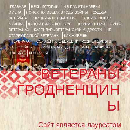
ГЛАВНАЯ
ВЕХИ ИСТОРИИ
И В ПАМЯТИ НАВЕКИ
ИМЕНА
ПОИСК ПОГИБШИХ В ГОДЫ ВОЙНЫ
СУДЬБА
ВЕТЕРАНА
ОФИЦЕРЫ- ВЕТЕРАНЫ ВС
ГАЛЕРЕЯ ФОТО И
МУЗЫКА
ФОТО И ВИДЕО КОНКУРС
ПОЗДРАВЛЕНИЯ
СМИ О
ВЕТЕРАНАХ
КАЛЕНДАРЬ ВЕТЕРАНСКОЙ МУДРОСТИ
НЕ
СТАРЕЮТ ДУШОЙ ВЕТЕРАНЫ
КАК ЖИВЁШЬ
«ПЕРВИЧКА»
СОЖЖЁННЫЕ ДЕРЕВНИ ГРОДНЕНЩИНЫ В
ГОДЫ ВОЙНЫ 35
МЕЖДУНАРОДНЫЕ СВЯЗИ
НАПИСАТЬ
ПИСЬМО
КОНТАКТЫ
ВЕТЕРАНЫ
ГРОДНЕНЩИН
Ы
Сайт является лауреатом