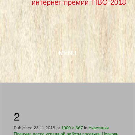
интернет-премии TIBO-2018
SKIP TO CONTENT
MENU
2
Published
23.11.2018
at
1000 × 667
in
Участники
Пленума после успешной работы посетили Церковь