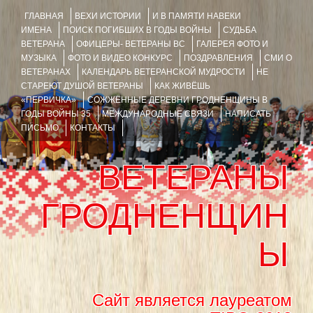
ГЛАВНАЯ
ВЕХИ ИСТОРИИ
И В ПАМЯТИ НАВЕКИ
ИМЕНА
ПОИСК ПОГИБШИХ В ГОДЫ ВОЙНЫ
СУДЬБА
ВЕТЕРАНА
ОФИЦЕРЫ- ВЕТЕРАНЫ ВС
ГАЛЕРЕЯ ФОТО И
МУЗЫКА
ФОТО И ВИДЕО КОНКУРС
ПОЗДРАВЛЕНИЯ
СМИ О
ВЕТЕРАНАХ
КАЛЕНДАРЬ ВЕТЕРАНСКОЙ МУДРОСТИ
НЕ
СТАРЕЮТ ДУШОЙ ВЕТЕРАНЫ
КАК ЖИВЁШЬ
«ПЕРВИЧКА»
СОЖЖЁННЫЕ ДЕРЕВНИ ГРОДНЕНЩИНЫ В
ГОДЫ ВОЙНЫ 35
МЕЖДУНАРОДНЫЕ СВЯЗИ
НАПИСАТЬ
ПИСЬМО
КОНТАКТЫ
ВЕТЕРАНЫ
ГРОДНЕНЩИН
Ы
Сайт является лауреатом