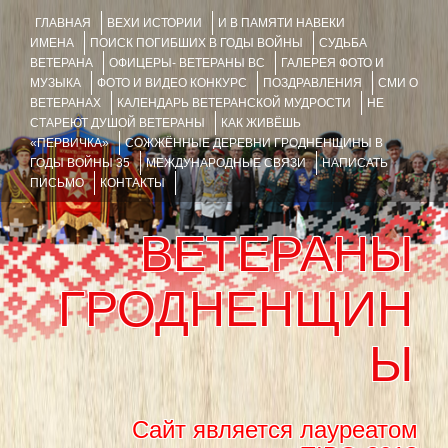
ГЛАВНАЯ
ВЕХИ ИСТОРИИ
И В ПАМЯТИ НАВЕКИ
ИМЕНА
ПОИСК ПОГИБШИХ В ГОДЫ ВОЙНЫ
СУДЬБА
ВЕТЕРАНА
ОФИЦЕРЫ- ВЕТЕРАНЫ ВС
ГАЛЕРЕЯ ФОТО И
МУЗЫКА
ФОТО И ВИДЕО КОНКУРС
ПОЗДРАВЛЕНИЯ
СМИ О
ВЕТЕРАНАХ
КАЛЕНДАРЬ ВЕТЕРАНСКОЙ МУДРОСТИ
НЕ
СТАРЕЮТ ДУШОЙ ВЕТЕРАНЫ
КАК ЖИВЁШЬ
«ПЕРВИЧКА»
СОЖЖЁННЫЕ ДЕРЕВНИ ГРОДНЕНЩИНЫ В
ГОДЫ ВОЙНЫ 35
МЕЖДУНАРОДНЫЕ СВЯЗИ
НАПИСАТЬ
ПИСЬМО
КОНТАКТЫ
ВЕТЕРАНЫ
ГРОДНЕНЩИН
Ы
Сайт является лауреатом