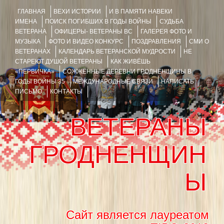
ГЛАВНАЯ
ВЕХИ ИСТОРИИ
И В ПАМЯТИ НАВЕКИ
ИМЕНА
ПОИСК ПОГИБШИХ В ГОДЫ ВОЙНЫ
СУДЬБА
ВЕТЕРАНА
ОФИЦЕРЫ- ВЕТЕРАНЫ ВС
ГАЛЕРЕЯ ФОТО И
МУЗЫКА
ФОТО И ВИДЕО КОНКУРС
ПОЗДРАВЛЕНИЯ
СМИ О
ВЕТЕРАНАХ
КАЛЕНДАРЬ ВЕТЕРАНСКОЙ МУДРОСТИ
НЕ
СТАРЕЮТ ДУШОЙ ВЕТЕРАНЫ
КАК ЖИВЁШЬ
«ПЕРВИЧКА»
СОЖЖЁННЫЕ ДЕРЕВНИ ГРОДНЕНЩИНЫ В
ГОДЫ ВОЙНЫ 35
МЕЖДУНАРОДНЫЕ СВЯЗИ
НАПИСАТЬ
ПИСЬМО
КОНТАКТЫ
ВЕТЕРАНЫ
ГРОДНЕНЩИН
Ы
Сайт является лауреатом