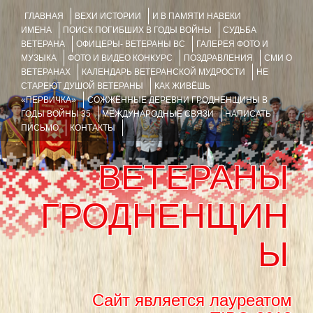
ГЛАВНАЯ
ВЕХИ ИСТОРИИ
И В ПАМЯТИ НАВЕКИ
ИМЕНА
ПОИСК ПОГИБШИХ В ГОДЫ ВОЙНЫ
СУДЬБА
ВЕТЕРАНА
ОФИЦЕРЫ- ВЕТЕРАНЫ ВС
ГАЛЕРЕЯ ФОТО И
МУЗЫКА
ФОТО И ВИДЕО КОНКУРС
ПОЗДРАВЛЕНИЯ
СМИ О
ВЕТЕРАНАХ
КАЛЕНДАРЬ ВЕТЕРАНСКОЙ МУДРОСТИ
НЕ
СТАРЕЮТ ДУШОЙ ВЕТЕРАНЫ
КАК ЖИВЁШЬ
«ПЕРВИЧКА»
СОЖЖЁННЫЕ ДЕРЕВНИ ГРОДНЕНЩИНЫ В
ГОДЫ ВОЙНЫ 35
МЕЖДУНАРОДНЫЕ СВЯЗИ
НАПИСАТЬ
ПИСЬМО
КОНТАКТЫ
ВЕТЕРАНЫ
ГРОДНЕНЩИН
Ы
Сайт является лауреатом