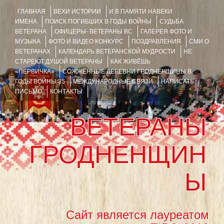
ГЛАВНАЯ
ВЕХИ ИСТОРИИ
И В ПАМЯТИ НАВЕКИ
ИМЕНА
ПОИСК ПОГИБШИХ В ГОДЫ ВОЙНЫ
СУДЬБА
ВЕТЕРАНА
ОФИЦЕРЫ- ВЕТЕРАНЫ ВС
ГАЛЕРЕЯ ФОТО И
МУЗЫКА
ФОТО И ВИДЕО КОНКУРС
ПОЗДРАВЛЕНИЯ
СМИ О
ВЕТЕРАНАХ
КАЛЕНДАРЬ ВЕТЕРАНСКОЙ МУДРОСТИ
НЕ
СТАРЕЮТ ДУШОЙ ВЕТЕРАНЫ
КАК ЖИВЁШЬ
«ПЕРВИЧКА»
СОЖЖЁННЫЕ ДЕРЕВНИ ГРОДНЕНЩИНЫ В
ГОДЫ ВОЙНЫ 35
МЕЖДУНАРОДНЫЕ СВЯЗИ
НАПИСАТЬ
ПИСЬМО
КОНТАКТЫ
ВЕТЕРАНЫ
ГРОДНЕНЩИН
Ы
Сайт является лауреатом