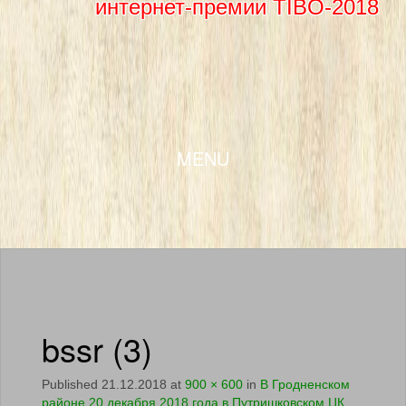
интернет-премии TIBO-2018
SKIP TO CONTENT
MENU
bssr (3)
Published
21.12.2018
at
900 × 600
in
В Гродненском
районе 20 декабря 2018 года в Путришковском ЦК