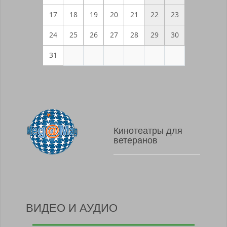
17
18
19
20
21
22
23
24
25
26
27
28
29
30
31
Кинотеатры для
ветеранов
ВИДЕО И АУДИО