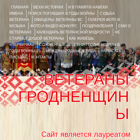
ГЛАВНАЯ
ВЕХИ ИСТОРИИ
И В ПАМЯТИ НАВЕКИ
ИМЕНА
ПОИСК ПОГИБШИХ В ГОДЫ ВОЙНЫ
СУДЬБА
ВЕТЕРАНА
ОФИЦЕРЫ- ВЕТЕРАНЫ ВС
ГАЛЕРЕЯ ФОТО И
МУЗЫКА
ФОТО И ВИДЕО КОНКУРС
ПОЗДРАВЛЕНИЯ
СМИ О
ВЕТЕРАНАХ
КАЛЕНДАРЬ ВЕТЕРАНСКОЙ МУДРОСТИ
НЕ
СТАРЕЮТ ДУШОЙ ВЕТЕРАНЫ
КАК ЖИВЁШЬ
«ПЕРВИЧКА»
СОЖЖЁННЫЕ ДЕРЕВНИ ГРОДНЕНЩИНЫ В
ГОДЫ ВОЙНЫ 35
МЕЖДУНАРОДНЫЕ СВЯЗИ
НАПИСАТЬ
ПИСЬМО
КОНТАКТЫ
ВЕТЕРАНЫ
ГРОДНЕНЩИН
Ы
Сайт является лауреатом