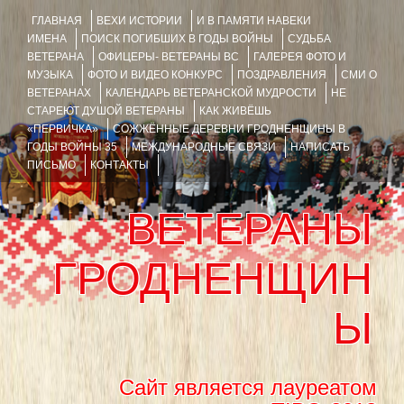
ГЛАВНАЯ
ВЕХИ ИСТОРИИ
И В ПАМЯТИ НАВЕКИ
ИМЕНА
ПОИСК ПОГИБШИХ В ГОДЫ ВОЙНЫ
СУДЬБА
ВЕТЕРАНА
ОФИЦЕРЫ- ВЕТЕРАНЫ ВС
ГАЛЕРЕЯ ФОТО И
МУЗЫКА
ФОТО И ВИДЕО КОНКУРС
ПОЗДРАВЛЕНИЯ
СМИ О
ВЕТЕРАНАХ
КАЛЕНДАРЬ ВЕТЕРАНСКОЙ МУДРОСТИ
НЕ
СТАРЕЮТ ДУШОЙ ВЕТЕРАНЫ
КАК ЖИВЁШЬ
«ПЕРВИЧКА»
СОЖЖЁННЫЕ ДЕРЕВНИ ГРОДНЕНЩИНЫ В
ГОДЫ ВОЙНЫ 35
МЕЖДУНАРОДНЫЕ СВЯЗИ
НАПИСАТЬ
ПИСЬМО
КОНТАКТЫ
ВЕТЕРАНЫ
ГРОДНЕНЩИН
Ы
Сайт является лауреатом