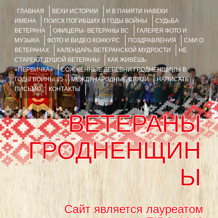
ГЛАВНАЯ
ВЕХИ ИСТОРИИ
И В ПАМЯТИ НАВЕКИ
ИМЕНА
ПОИСК ПОГИБШИХ В ГОДЫ ВОЙНЫ
СУДЬБА
ВЕТЕРАНА
ОФИЦЕРЫ- ВЕТЕРАНЫ ВС
ГАЛЕРЕЯ ФОТО И
МУЗЫКА
ФОТО И ВИДЕО КОНКУРС
ПОЗДРАВЛЕНИЯ
СМИ О
ВЕТЕРАНАХ
КАЛЕНДАРЬ ВЕТЕРАНСКОЙ МУДРОСТИ
НЕ
СТАРЕЮТ ДУШОЙ ВЕТЕРАНЫ
КАК ЖИВЁШЬ
«ПЕРВИЧКА»
СОЖЖЁННЫЕ ДЕРЕВНИ ГРОДНЕНЩИНЫ В
ГОДЫ ВОЙНЫ 35
МЕЖДУНАРОДНЫЕ СВЯЗИ
НАПИСАТЬ
ПИСЬМО
КОНТАКТЫ
ВЕТЕРАНЫ
ГРОДНЕНЩИН
Ы
Сайт является лауреатом