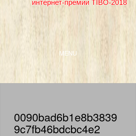
интернет-премии TIBO-2018
SKIP TO CONTENT
MENU
0090bad6b1e8b3839
9c7fb46bdcbc4e2