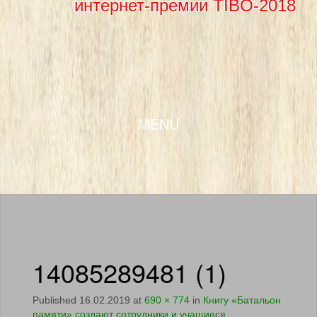
интернет-премии TIBO-2018
SKIP TO CONTENT
MENU
14085289481 (1)
Published
16.02.2019
at
690 × 774
in
Книгу «Батальон
памяти» создают сотрудники и учащиеся