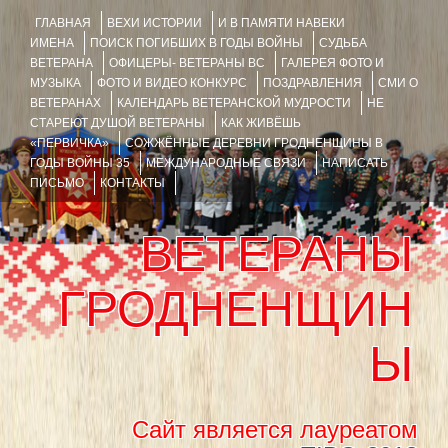
ГЛАВНАЯ
ВЕХИ ИСТОРИИ
И В ПАМЯТИ НАВЕКИ
ИМЕНА
ПОИСК ПОГИБШИХ В ГОДЫ ВОЙНЫ
СУДЬБА
ВЕТЕРАНА
ОФИЦЕРЫ- ВЕТЕРАНЫ ВС
ГАЛЕРЕЯ ФОТО И
МУЗЫКА
ФОТО И ВИДЕО КОНКУРС
ПОЗДРАВЛЕНИЯ
СМИ О
ВЕТЕРАНАХ
КАЛЕНДАРЬ ВЕТЕРАНСКОЙ МУДРОСТИ
НЕ
СТАРЕЮТ ДУШОЙ ВЕТЕРАНЫ
КАК ЖИВЁШЬ
«ПЕРВИЧКА»
СОЖЖЁННЫЕ ДЕРЕВНИ ГРОДНЕНЩИНЫ В
ГОДЫ ВОЙНЫ 35
МЕЖДУНАРОДНЫЕ СВЯЗИ
НАПИСАТЬ
ПИСЬМО
КОНТАКТЫ
ВЕТЕРАНЫ
ГРОДНЕНЩИН
Ы
Сайт является лауреатом