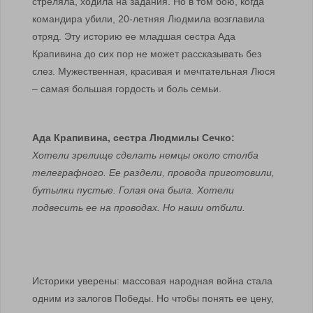
стреляла, ходила на задания. Но в том бою, когда
командира убили, 20-летняя Людмила возглавила
отряд. Эту историю ее младшая сестра Ада
Крапивина до сих пор не может рассказывать без
слез. Мужественная, красивая и мечтательная Люся
– самая большая гордость и боль семьи.
Ада Крапивина, сестра Людмилы Сечко:
Хотели зрелище сделать немцы около столба
телеграфного. Ее раздели, провода приготовили,
бутылки пустые. Голая она была. Хотели
подвесить ее на проводах. Но наши отбили.
Историки уверены: массовая народная война стала
одним из залогов Победы. Но чтобы понять ее цену,