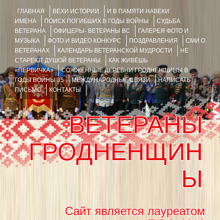
ГЛАВНАЯ
ВЕХИ ИСТОРИИ
И В ПАМЯТИ НАВЕКИ
ИМЕНА
ПОИСК ПОГИБШИХ В ГОДЫ ВОЙНЫ
СУДЬБА
ВЕТЕРАНА
ОФИЦЕРЫ- ВЕТЕРАНЫ ВС
ГАЛЕРЕЯ ФОТО И
МУЗЫКА
ФОТО И ВИДЕО КОНКУРС
ПОЗДРАВЛЕНИЯ
СМИ О
ВЕТЕРАНАХ
КАЛЕНДАРЬ ВЕТЕРАНСКОЙ МУДРОСТИ
НЕ
СТАРЕЮТ ДУШОЙ ВЕТЕРАНЫ
КАК ЖИВЁШЬ
«ПЕРВИЧКА»
СОЖЖЁННЫЕ ДЕРЕВНИ ГРОДНЕНЩИНЫ В
ГОДЫ ВОЙНЫ 35
МЕЖДУНАРОДНЫЕ СВЯЗИ
НАПИСАТЬ
ПИСЬМО
КОНТАКТЫ
ВЕТЕРАНЫ
ГРОДНЕНЩИН
Ы
Сайт является лауреатом