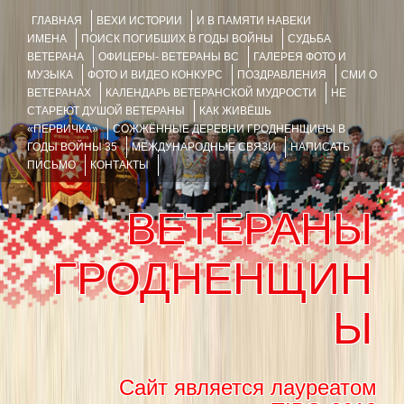
ГЛАВНАЯ
ВЕХИ ИСТОРИИ
И В ПАМЯТИ НАВЕКИ
ИМЕНА
ПОИСК ПОГИБШИХ В ГОДЫ ВОЙНЫ
СУДЬБА
ВЕТЕРАНА
ОФИЦЕРЫ- ВЕТЕРАНЫ ВС
ГАЛЕРЕЯ ФОТО И
МУЗЫКА
ФОТО И ВИДЕО КОНКУРС
ПОЗДРАВЛЕНИЯ
СМИ О
ВЕТЕРАНАХ
КАЛЕНДАРЬ ВЕТЕРАНСКОЙ МУДРОСТИ
НЕ
СТАРЕЮТ ДУШОЙ ВЕТЕРАНЫ
КАК ЖИВЁШЬ
«ПЕРВИЧКА»
СОЖЖЁННЫЕ ДЕРЕВНИ ГРОДНЕНЩИНЫ В
ГОДЫ ВОЙНЫ 35
МЕЖДУНАРОДНЫЕ СВЯЗИ
НАПИСАТЬ
ПИСЬМО
КОНТАКТЫ
ВЕТЕРАНЫ
ГРОДНЕНЩИН
Ы
Сайт является лауреатом