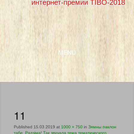
интернет-премии TIBO-2018
SKIP TO CONTENT
MENU
11
Published
15.03.2019
at
1000 × 750
in
Зямны паклон
табе, Радзiма! Так звучала тема тематического