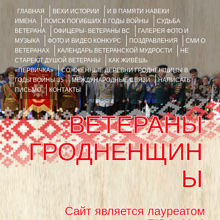
ГЛАВНАЯ
ВЕХИ ИСТОРИИ
И В ПАМЯТИ НАВЕКИ
ИМЕНА
ПОИСК ПОГИБШИХ В ГОДЫ ВОЙНЫ
СУДЬБА
ВЕТЕРАНА
ОФИЦЕРЫ- ВЕТЕРАНЫ ВС
ГАЛЕРЕЯ ФОТО И
МУЗЫКА
ФОТО И ВИДЕО КОНКУРС
ПОЗДРАВЛЕНИЯ
СМИ О
ВЕТЕРАНАХ
КАЛЕНДАРЬ ВЕТЕРАНСКОЙ МУДРОСТИ
НЕ
СТАРЕЮТ ДУШОЙ ВЕТЕРАНЫ
КАК ЖИВЁШЬ
«ПЕРВИЧКА»
СОЖЖЁННЫЕ ДЕРЕВНИ ГРОДНЕНЩИНЫ В
ГОДЫ ВОЙНЫ 35
МЕЖДУНАРОДНЫЕ СВЯЗИ
НАПИСАТЬ
ПИСЬМО
КОНТАКТЫ
ВЕТЕРАНЫ
ГРОДНЕНЩИН
Ы
Сайт является лауреатом