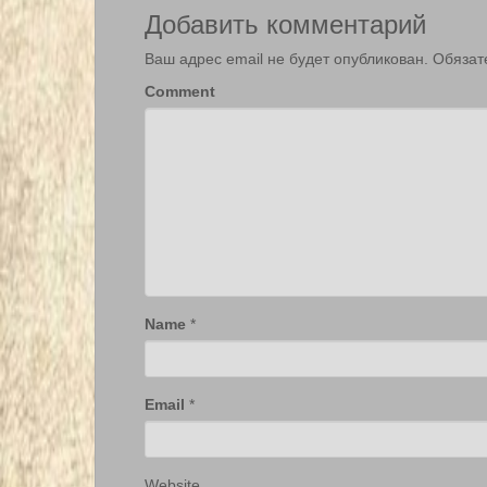
Добавить комментарий
Ваш адрес email не будет опубликован.
Обязат
Comment
Name
*
Email
*
Website