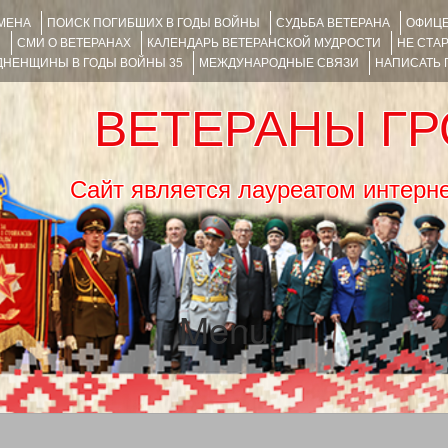
ИМЕНА
ПОИСК ПОГИБШИХ В ГОДЫ ВОЙНЫ
СУДЬБА ВЕТЕРАНА
ОФИЦЕ
Я
СМИ О ВЕТЕРАНАХ
КАЛЕНДАРЬ ВЕТЕРАНСКОЙ МУДРОСТИ
НЕ СТА
НЕНЩИНЫ В ГОДЫ ВОЙНЫ 35
МЕЖДУНАРОДНЫЕ СВЯЗИ
НАПИСАТЬ
ВЕТЕРАНЫ Г
Сайт является лауреатом ин
Menu
SKIP TO CONTENT