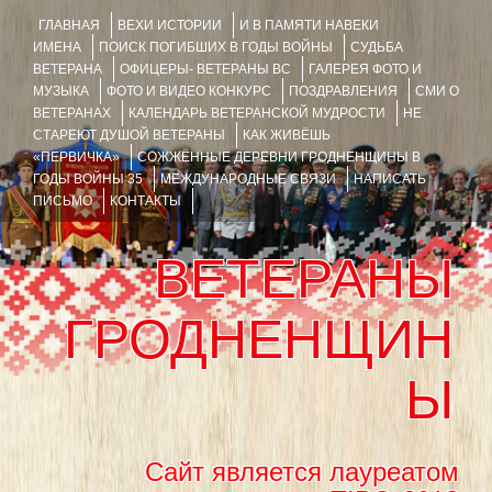
ГЛАВНАЯ
ВЕХИ ИСТОРИИ
И В ПАМЯТИ НАВЕКИ
ИМЕНА
ПОИСК ПОГИБШИХ В ГОДЫ ВОЙНЫ
СУДЬБА
ВЕТЕРАНА
ОФИЦЕРЫ- ВЕТЕРАНЫ ВС
ГАЛЕРЕЯ ФОТО И
МУЗЫКА
ФОТО И ВИДЕО КОНКУРС
ПОЗДРАВЛЕНИЯ
СМИ О
ВЕТЕРАНАХ
КАЛЕНДАРЬ ВЕТЕРАНСКОЙ МУДРОСТИ
НЕ
СТАРЕЮТ ДУШОЙ ВЕТЕРАНЫ
КАК ЖИВЁШЬ
«ПЕРВИЧКА»
СОЖЖЁННЫЕ ДЕРЕВНИ ГРОДНЕНЩИНЫ В
ГОДЫ ВОЙНЫ 35
МЕЖДУНАРОДНЫЕ СВЯЗИ
НАПИСАТЬ
ПИСЬМО
КОНТАКТЫ
ВЕТЕРАНЫ
ГРОДНЕНЩИН
Ы
Сайт является лауреатом