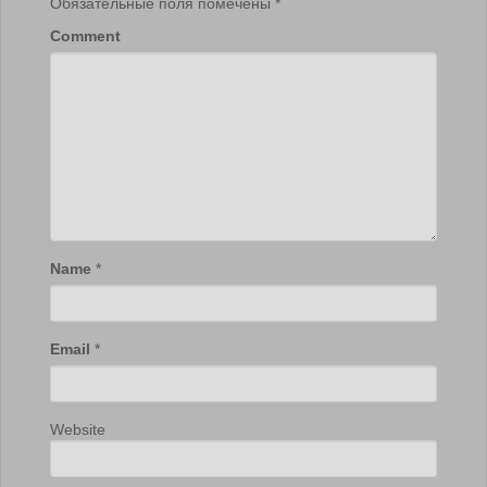
Обязательные поля помечены
*
Comment
Name
*
Email
*
Website