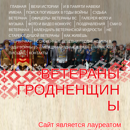
ГЛАВНАЯ
ВЕХИ ИСТОРИИ
И В ПАМЯТИ НАВЕКИ
ИМЕНА
ПОИСК ПОГИБШИХ В ГОДЫ ВОЙНЫ
СУДЬБА
ВЕТЕРАНА
ОФИЦЕРЫ- ВЕТЕРАНЫ ВС
ГАЛЕРЕЯ ФОТО И
МУЗЫКА
ФОТО И ВИДЕО КОНКУРС
ПОЗДРАВЛЕНИЯ
СМИ О
ВЕТЕРАНАХ
КАЛЕНДАРЬ ВЕТЕРАНСКОЙ МУДРОСТИ
НЕ
СТАРЕЮТ ДУШОЙ ВЕТЕРАНЫ
КАК ЖИВЁШЬ
«ПЕРВИЧКА»
СОЖЖЁННЫЕ ДЕРЕВНИ ГРОДНЕНЩИНЫ В
ГОДЫ ВОЙНЫ 35
МЕЖДУНАРОДНЫЕ СВЯЗИ
НАПИСАТЬ
ПИСЬМО
КОНТАКТЫ
ВЕТЕРАНЫ
ГРОДНЕНЩИН
Ы
Сайт является лауреатом