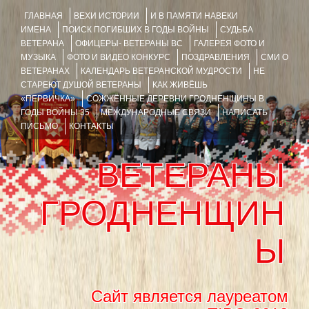
ГЛАВНАЯ
ВЕХИ ИСТОРИИ
И В ПАМЯТИ НАВЕКИ
ИМЕНА
ПОИСК ПОГИБШИХ В ГОДЫ ВОЙНЫ
СУДЬБА
ВЕТЕРАНА
ОФИЦЕРЫ- ВЕТЕРАНЫ ВС
ГАЛЕРЕЯ ФОТО И
МУЗЫКА
ФОТО И ВИДЕО КОНКУРС
ПОЗДРАВЛЕНИЯ
СМИ О
ВЕТЕРАНАХ
КАЛЕНДАРЬ ВЕТЕРАНСКОЙ МУДРОСТИ
НЕ
СТАРЕЮТ ДУШОЙ ВЕТЕРАНЫ
КАК ЖИВЁШЬ
«ПЕРВИЧКА»
СОЖЖЁННЫЕ ДЕРЕВНИ ГРОДНЕНЩИНЫ В
ГОДЫ ВОЙНЫ 35
МЕЖДУНАРОДНЫЕ СВЯЗИ
НАПИСАТЬ
ПИСЬМО
КОНТАКТЫ
ВЕТЕРАНЫ
ГРОДНЕНЩИН
Ы
Сайт является лауреатом