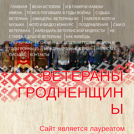
ГЛАВНАЯ
ВЕХИ ИСТОРИИ
И В ПАМЯТИ НАВЕКИ
ИМЕНА
ПОИСК ПОГИБШИХ В ГОДЫ ВОЙНЫ
СУДЬБА
ВЕТЕРАНА
ОФИЦЕРЫ- ВЕТЕРАНЫ ВС
ГАЛЕРЕЯ ФОТО И
МУЗЫКА
ФОТО И ВИДЕО КОНКУРС
ПОЗДРАВЛЕНИЯ
СМИ О
ВЕТЕРАНАХ
КАЛЕНДАРЬ ВЕТЕРАНСКОЙ МУДРОСТИ
НЕ
СТАРЕЮТ ДУШОЙ ВЕТЕРАНЫ
КАК ЖИВЁШЬ
«ПЕРВИЧКА»
СОЖЖЁННЫЕ ДЕРЕВНИ ГРОДНЕНЩИНЫ В
ГОДЫ ВОЙНЫ 35
МЕЖДУНАРОДНЫЕ СВЯЗИ
НАПИСАТЬ
ПИСЬМО
КОНТАКТЫ
ВЕТЕРАНЫ
ГРОДНЕНЩИН
Ы
Сайт является лауреатом