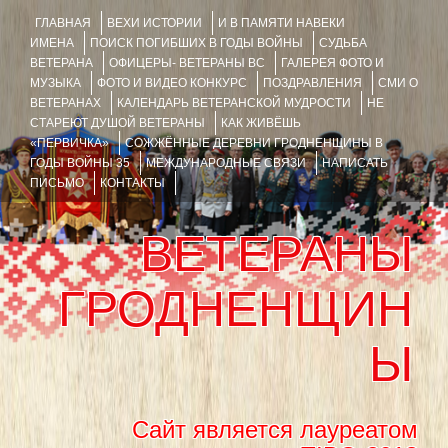
ГЛАВНАЯ
ВЕХИ ИСТОРИИ
И В ПАМЯТИ НАВЕКИ
ИМЕНА
ПОИСК ПОГИБШИХ В ГОДЫ ВОЙНЫ
СУДЬБА
ВЕТЕРАНА
ОФИЦЕРЫ- ВЕТЕРАНЫ ВС
ГАЛЕРЕЯ ФОТО И
МУЗЫКА
ФОТО И ВИДЕО КОНКУРС
ПОЗДРАВЛЕНИЯ
СМИ О
ВЕТЕРАНАХ
КАЛЕНДАРЬ ВЕТЕРАНСКОЙ МУДРОСТИ
НЕ
СТАРЕЮТ ДУШОЙ ВЕТЕРАНЫ
КАК ЖИВЁШЬ
«ПЕРВИЧКА»
СОЖЖЁННЫЕ ДЕРЕВНИ ГРОДНЕНЩИНЫ В
ГОДЫ ВОЙНЫ 35
МЕЖДУНАРОДНЫЕ СВЯЗИ
НАПИСАТЬ
ПИСЬМО
КОНТАКТЫ
ВЕТЕРАНЫ
ГРОДНЕНЩИН
Ы
Сайт является лауреатом