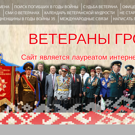
ИМЕНА
ПОИСК ПОГИБШИХ В ГОДЫ ВОЙНЫ
СУДЬБА ВЕТЕРАНА
ОФИЦЕ
Я
СМИ О ВЕТЕРАНАХ
КАЛЕНДАРЬ ВЕТЕРАНСКОЙ МУДРОСТИ
НЕ СТА
НЕНЩИНЫ В ГОДЫ ВОЙНЫ 35
МЕЖДУНАРОДНЫЕ СВЯЗИ
НАПИСАТЬ
ВЕТЕРАНЫ Г
Сайт является лауреатом ин
Menu
SKIP TO CONTENT