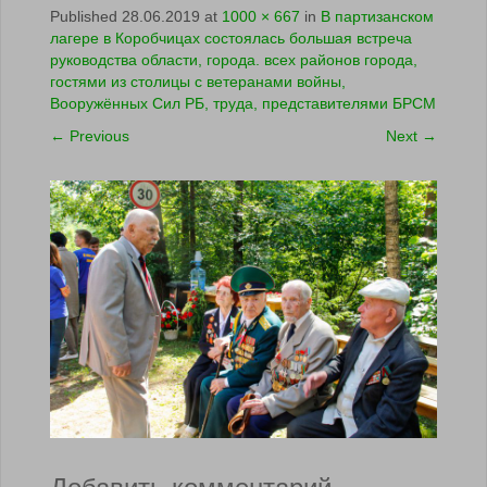
Published
28.06.2019
at
1000 × 667
in
В партизанском
лагере в Коробчицах состоялась большая встреча
руководства области, города. всех районов города,
гостями из столицы с ветеранами войны,
Вооружённых Сил РБ, труда, представителями БРСМ
←
Previous
Next
→
Добавить комментарий