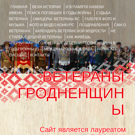
ГЛАВНАЯ
ВЕХИ ИСТОРИИ
И В ПАМЯТИ НАВЕКИ
ИМЕНА
ПОИСК ПОГИБШИХ В ГОДЫ ВОЙНЫ
СУДЬБА
ВЕТЕРАНА
ОФИЦЕРЫ- ВЕТЕРАНЫ ВС
ГАЛЕРЕЯ ФОТО И
МУЗЫКА
ФОТО И ВИДЕО КОНКУРС
ПОЗДРАВЛЕНИЯ
СМИ О
ВЕТЕРАНАХ
КАЛЕНДАРЬ ВЕТЕРАНСКОЙ МУДРОСТИ
НЕ
СТАРЕЮТ ДУШОЙ ВЕТЕРАНЫ
КАК ЖИВЁШЬ
«ПЕРВИЧКА»
СОЖЖЁННЫЕ ДЕРЕВНИ ГРОДНЕНЩИНЫ В
ГОДЫ ВОЙНЫ 35
МЕЖДУНАРОДНЫЕ СВЯЗИ
НАПИСАТЬ
ПИСЬМО
КОНТАКТЫ
ВЕТЕРАНЫ
ГРОДНЕНЩИН
Ы
Сайт является лауреатом