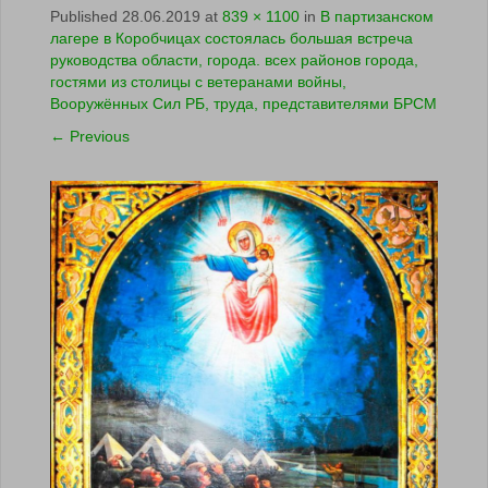
Published
28.06.2019
at
839 × 1100
in
В партизанском
лагере в Коробчицах состоялась большая встреча
руководства области, города. всех районов города,
гостями из столицы с ветеранами войны,
Вооружённых Сил РБ, труда, представителями БРСМ
←
Previous