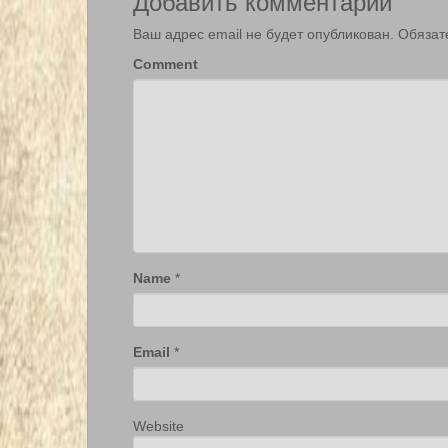
Добавить комментарий
Ваш адрес email не будет опубликован.
Обязат
Comment
Name
*
Email
*
Website