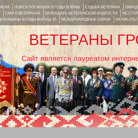
ИМЕНА
ПОИСК ПОГИБШИХ В ГОДЫ ВОЙНЫ
СУДЬБА ВЕТЕРАНА
ОФИЦЕ
Я
СМИ О ВЕТЕРАНАХ
КАЛЕНДАРЬ ВЕТЕРАНСКОЙ МУДРОСТИ
НЕ СТА
НЕНЩИНЫ В ГОДЫ ВОЙНЫ 35
МЕЖДУНАРОДНЫЕ СВЯЗИ
НАПИСАТЬ
ВЕТЕРАНЫ Г
Сайт является лауреатом ин
Menu
SKIP TO CONTENT