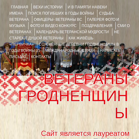
ГЛАВНАЯ
ВЕХИ ИСТОРИИ
И В ПАМЯТИ НАВЕКИ
ИМЕНА
ПОИСК ПОГИБШИХ В ГОДЫ ВОЙНЫ
СУДЬБА
ВЕТЕРАНА
ОФИЦЕРЫ- ВЕТЕРАНЫ ВС
ГАЛЕРЕЯ ФОТО И
МУЗЫКА
ФОТО И ВИДЕО КОНКУРС
ПОЗДРАВЛЕНИЯ
СМИ О
ВЕТЕРАНАХ
КАЛЕНДАРЬ ВЕТЕРАНСКОЙ МУДРОСТИ
НЕ
СТАРЕЮТ ДУШОЙ ВЕТЕРАНЫ
КАК ЖИВЁШЬ
«ПЕРВИЧКА»
СОЖЖЁННЫЕ ДЕРЕВНИ ГРОДНЕНЩИНЫ В
ГОДЫ ВОЙНЫ 35
МЕЖДУНАРОДНЫЕ СВЯЗИ
НАПИСАТЬ
ПИСЬМО
КОНТАКТЫ
ВЕТЕРАНЫ
ГРОДНЕНЩИН
Ы
Сайт является лауреатом