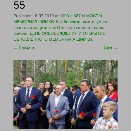
55
Published
16.07.2019
at
1000 × 667
in
МОСТЫ-
МЕМОРИАЛ ШИМКИ. Как бережно память умеют
хранить о защитниках Отечества в мостовском
районе. ДЕНЬ ОСВОБОЖДЕНИЯ И ОТКРЫТИЕ
ОБНОВЛЁННОГО МЕМОРИАЛА ШИМКИ.
←
Previous
Next
→