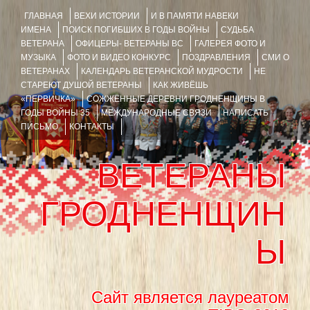
ГЛАВНАЯ
ВЕХИ ИСТОРИИ
И В ПАМЯТИ НАВЕКИ
ИМЕНА
ПОИСК ПОГИБШИХ В ГОДЫ ВОЙНЫ
СУДЬБА
ВЕТЕРАНА
ОФИЦЕРЫ- ВЕТЕРАНЫ ВС
ГАЛЕРЕЯ ФОТО И
МУЗЫКА
ФОТО И ВИДЕО КОНКУРС
ПОЗДРАВЛЕНИЯ
СМИ О
ВЕТЕРАНАХ
КАЛЕНДАРЬ ВЕТЕРАНСКОЙ МУДРОСТИ
НЕ
СТАРЕЮТ ДУШОЙ ВЕТЕРАНЫ
КАК ЖИВЁШЬ
«ПЕРВИЧКА»
СОЖЖЁННЫЕ ДЕРЕВНИ ГРОДНЕНЩИНЫ В
ГОДЫ ВОЙНЫ 35
МЕЖДУНАРОДНЫЕ СВЯЗИ
НАПИСАТЬ
ПИСЬМО
КОНТАКТЫ
ВЕТЕРАНЫ
ГРОДНЕНЩИН
Ы
Сайт является лауреатом