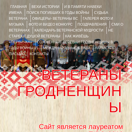
ГЛАВНАЯ
ВЕХИ ИСТОРИИ
И В ПАМЯТИ НАВЕКИ
ИМЕНА
ПОИСК ПОГИБШИХ В ГОДЫ ВОЙНЫ
СУДЬБА
ВЕТЕРАНА
ОФИЦЕРЫ- ВЕТЕРАНЫ ВС
ГАЛЕРЕЯ ФОТО И
МУЗЫКА
ФОТО И ВИДЕО КОНКУРС
ПОЗДРАВЛЕНИЯ
СМИ О
ВЕТЕРАНАХ
КАЛЕНДАРЬ ВЕТЕРАНСКОЙ МУДРОСТИ
НЕ
СТАРЕЮТ ДУШОЙ ВЕТЕРАНЫ
КАК ЖИВЁШЬ
«ПЕРВИЧКА»
СОЖЖЁННЫЕ ДЕРЕВНИ ГРОДНЕНЩИНЫ В
ГОДЫ ВОЙНЫ 35
МЕЖДУНАРОДНЫЕ СВЯЗИ
НАПИСАТЬ
ПИСЬМО
КОНТАКТЫ
ВЕТЕРАНЫ
ГРОДНЕНЩИН
Ы
Сайт является лауреатом