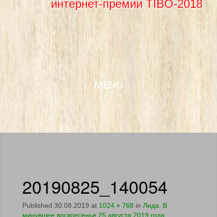
интернет-премии TIBO-2018
SKIP TO CONTENT
MENU
20190825_140054
Published
30.08.2019
at
1024 × 768
in
Лида. В
минувшее воскресенье 25 августа 2019 года