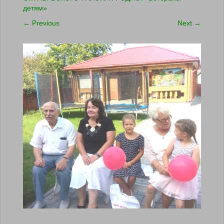
детям»
←
Previous
Next
→