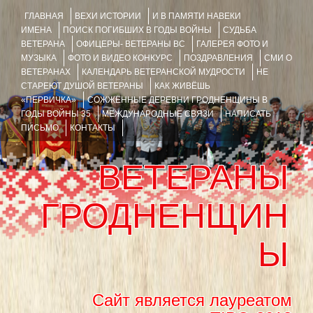
ГЛАВНАЯ
ВЕХИ ИСТОРИИ
И В ПАМЯТИ НАВЕКИ
ИМЕНА
ПОИСК ПОГИБШИХ В ГОДЫ ВОЙНЫ
СУДЬБА
ВЕТЕРАНА
ОФИЦЕРЫ- ВЕТЕРАНЫ ВС
ГАЛЕРЕЯ ФОТО И
МУЗЫКА
ФОТО И ВИДЕО КОНКУРС
ПОЗДРАВЛЕНИЯ
СМИ О
ВЕТЕРАНАХ
КАЛЕНДАРЬ ВЕТЕРАНСКОЙ МУДРОСТИ
НЕ
СТАРЕЮТ ДУШОЙ ВЕТЕРАНЫ
КАК ЖИВЁШЬ
«ПЕРВИЧКА»
СОЖЖЁННЫЕ ДЕРЕВНИ ГРОДНЕНЩИНЫ В
ГОДЫ ВОЙНЫ 35
МЕЖДУНАРОДНЫЕ СВЯЗИ
НАПИСАТЬ
ПИСЬМО
КОНТАКТЫ
ВЕТЕРАНЫ
ГРОДНЕНЩИН
Ы
Сайт является лауреатом