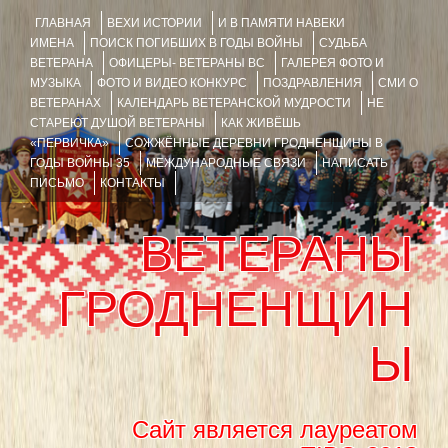
ГЛАВНАЯ
ВЕХИ ИСТОРИИ
И В ПАМЯТИ НАВЕКИ
ИМЕНА
ПОИСК ПОГИБШИХ В ГОДЫ ВОЙНЫ
СУДЬБА
ВЕТЕРАНА
ОФИЦЕРЫ- ВЕТЕРАНЫ ВС
ГАЛЕРЕЯ ФОТО И
МУЗЫКА
ФОТО И ВИДЕО КОНКУРС
ПОЗДРАВЛЕНИЯ
СМИ О
ВЕТЕРАНАХ
КАЛЕНДАРЬ ВЕТЕРАНСКОЙ МУДРОСТИ
НЕ
СТАРЕЮТ ДУШОЙ ВЕТЕРАНЫ
КАК ЖИВЁШЬ
«ПЕРВИЧКА»
СОЖЖЁННЫЕ ДЕРЕВНИ ГРОДНЕНЩИНЫ В
ГОДЫ ВОЙНЫ 35
МЕЖДУНАРОДНЫЕ СВЯЗИ
НАПИСАТЬ
ПИСЬМО
КОНТАКТЫ
ВЕТЕРАНЫ
ГРОДНЕНЩИН
Ы
Сайт является лауреатом