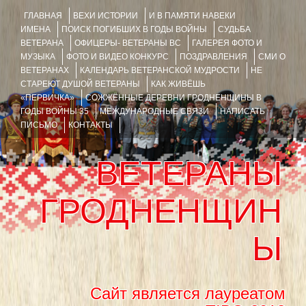
ГЛАВНАЯ
ВЕХИ ИСТОРИИ
И В ПАМЯТИ НАВЕКИ
ИМЕНА
ПОИСК ПОГИБШИХ В ГОДЫ ВОЙНЫ
СУДЬБА
ВЕТЕРАНА
ОФИЦЕРЫ- ВЕТЕРАНЫ ВС
ГАЛЕРЕЯ ФОТО И
МУЗЫКА
ФОТО И ВИДЕО КОНКУРС
ПОЗДРАВЛЕНИЯ
СМИ О
ВЕТЕРАНАХ
КАЛЕНДАРЬ ВЕТЕРАНСКОЙ МУДРОСТИ
НЕ
СТАРЕЮТ ДУШОЙ ВЕТЕРАНЫ
КАК ЖИВЁШЬ
«ПЕРВИЧКА»
СОЖЖЁННЫЕ ДЕРЕВНИ ГРОДНЕНЩИНЫ В
ГОДЫ ВОЙНЫ 35
МЕЖДУНАРОДНЫЕ СВЯЗИ
НАПИСАТЬ
ПИСЬМО
КОНТАКТЫ
ВЕТЕРАНЫ
ГРОДНЕНЩИН
Ы
Сайт является лауреатом