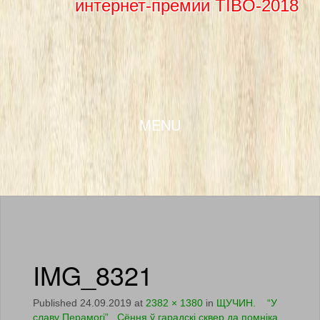
интернет-премии TIBO-2018
SKIP TO CONTENT
MENU
IMG_8321
Published
24.09.2019
at
2382 × 1380
in
ЩУЧИН. “У
славу Перамогі” Сёння ў гарадскі сквер да помніка