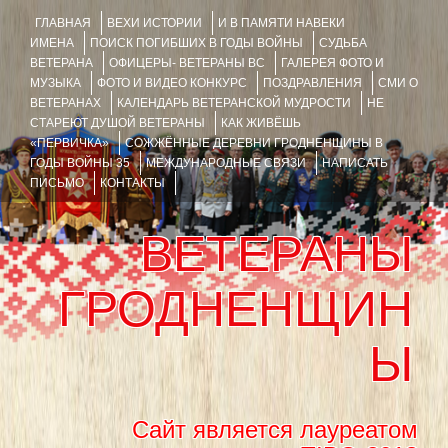
ГЛАВНАЯ
ВЕХИ ИСТОРИИ
И В ПАМЯТИ НАВЕКИ
ИМЕНА
ПОИСК ПОГИБШИХ В ГОДЫ ВОЙНЫ
СУДЬБА
ВЕТЕРАНА
ОФИЦЕРЫ- ВЕТЕРАНЫ ВС
ГАЛЕРЕЯ ФОТО И
МУЗЫКА
ФОТО И ВИДЕО КОНКУРС
ПОЗДРАВЛЕНИЯ
СМИ О
ВЕТЕРАНАХ
КАЛЕНДАРЬ ВЕТЕРАНСКОЙ МУДРОСТИ
НЕ
СТАРЕЮТ ДУШОЙ ВЕТЕРАНЫ
КАК ЖИВЁШЬ
«ПЕРВИЧКА»
СОЖЖЁННЫЕ ДЕРЕВНИ ГРОДНЕНЩИНЫ В
ГОДЫ ВОЙНЫ 35
МЕЖДУНАРОДНЫЕ СВЯЗИ
НАПИСАТЬ
ПИСЬМО
КОНТАКТЫ
ВЕТЕРАНЫ
ГРОДНЕНЩИН
Ы
Сайт является лауреатом