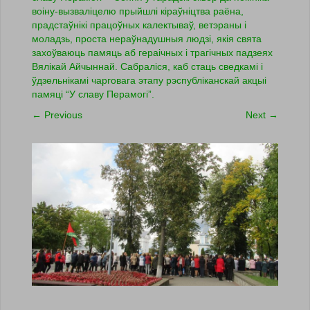
воіну-вызваліцелю прыйшлі кіраўніцтва раёна,
прадстаўнікі працоўных калектываў, ветэраны і
моладзь, проста нераўнадушныя людзі, якія свята
захоўваюць памяць аб гераічных і трагічных падзеях
Вялікай Айчыннай. Сабраліся, каб стаць сведкамі і
ўдзельнікамі чарговага этапу рэспубліканскай акцыі
памяці “У славу Перамогі”.
←
Previous
Next
→