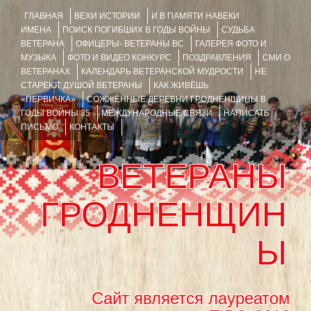
ГЛАВНАЯ
ВЕХИ ИСТОРИИ
И В ПАМЯТИ НАВЕКИ
ИМЕНА
ПОИСК ПОГИБШИХ В ГОДЫ ВОЙНЫ
СУДЬБА
ВЕТЕРАНА
ОФИЦЕРЫ- ВЕТЕРАНЫ ВС
ГАЛЕРЕЯ ФОТО И
МУЗЫКА
ФОТО И ВИДЕО КОНКУРС
ПОЗДРАВЛЕНИЯ
СМИ О
ВЕТЕРАНАХ
КАЛЕНДАРЬ ВЕТЕРАНСКОЙ МУДРОСТИ
НЕ
СТАРЕЮТ ДУШОЙ ВЕТЕРАНЫ
КАК ЖИВЁШЬ
«ПЕРВИЧКА»
СОЖЖЁННЫЕ ДЕРЕВНИ ГРОДНЕНЩИНЫ В
ГОДЫ ВОЙНЫ 35
МЕЖДУНАРОДНЫЕ СВЯЗИ
НАПИСАТЬ
ПИСЬМО
КОНТАКТЫ
ВЕТЕРАНЫ
ГРОДНЕНЩИН
Ы
Сайт является лауреатом