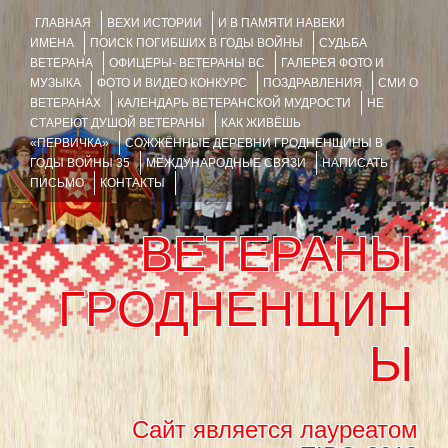
ГЛАВНАЯ
ВЕХИ ИСТОРИИ
И В ПАМЯТИ НАВЕКИ
ИМЕНА
ПОИСК ПОГИБШИХ В ГОДЫ ВОЙНЫ
СУДЬБА
ВЕТЕРАНА
ОФИЦЕРЫ- ВЕТЕРАНЫ ВС
ГАЛЕРЕЯ ФОТО И
МУЗЫКА
ФОТО И ВИДЕО КОНКУРС
ПОЗДРАВЛЕНИЯ
СМИ О
ВЕТЕРАНАХ
КАЛЕНДАРЬ ВЕТЕРАНСКОЙ МУДРОСТИ
НЕ
СТАРЕЮТ ДУШОЙ ВЕТЕРАНЫ
КАК ЖИВЁШЬ
«ПЕРВИЧКА»
СОЖЖЁННЫЕ ДЕРЕВНИ ГРОДНЕНЩИНЫ В
ГОДЫ ВОЙНЫ 35
МЕЖДУНАРОДНЫЕ СВЯЗИ
НАПИСАТЬ
ПИСЬМО
КОНТАКТЫ
ВЕТЕРАНЫ
ГРОДНЕНЩИН
Ы
Сайт является лауреатом