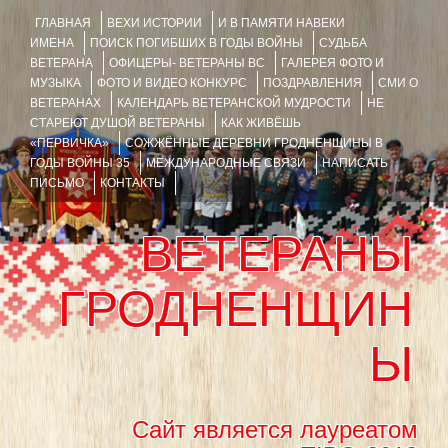
ГЛАВНАЯ
ВЕХИ ИСТОРИИ
И В ПАМЯТИ НАВЕКИ
ИМЕНА
ПОИСК ПОГИБШИХ В ГОДЫ ВОЙНЫ
СУДЬБА
ВЕТЕРАНА
ОФИЦЕРЫ- ВЕТЕРАНЫ ВС
ГАЛЕРЕЯ ФОТО И
МУЗЫКА
ФОТО И ВИДЕО КОНКУРС
ПОЗДРАВЛЕНИЯ
СМИ О
ВЕТЕРАНАХ
КАЛЕНДАРЬ ВЕТЕРАНСКОЙ МУДРОСТИ
НЕ
СТАРЕЮТ ДУШОЙ ВЕТЕРАНЫ
КАК ЖИВЁШЬ
«ПЕРВИЧКА»
СОЖЖЁННЫЕ ДЕРЕВНИ ГРОДНЕНЩИНЫ В
ГОДЫ ВОЙНЫ 35
МЕЖДУНАРОДНЫЕ СВЯЗИ
НАПИСАТЬ
ПИСЬМО
КОНТАКТЫ
ВЕТЕРАНЫ
ГРОДНЕНЩИН
Ы
Сайт является лауреатом