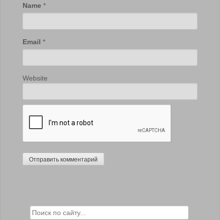
Name
*
Email
*
Website
Search for: