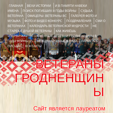
ГЛАВНАЯ
ВЕХИ ИСТОРИИ
И В ПАМЯТИ НАВЕКИ
ИМЕНА
ПОИСК ПОГИБШИХ В ГОДЫ ВОЙНЫ
СУДЬБА
ВЕТЕРАНА
ОФИЦЕРЫ- ВЕТЕРАНЫ ВС
ГАЛЕРЕЯ ФОТО И
МУЗЫКА
ФОТО И ВИДЕО КОНКУРС
ПОЗДРАВЛЕНИЯ
СМИ О
ВЕТЕРАНАХ
КАЛЕНДАРЬ ВЕТЕРАНСКОЙ МУДРОСТИ
НЕ
СТАРЕЮТ ДУШОЙ ВЕТЕРАНЫ
КАК ЖИВЁШЬ
«ПЕРВИЧКА»
СОЖЖЁННЫЕ ДЕРЕВНИ ГРОДНЕНЩИНЫ В
ГОДЫ ВОЙНЫ 35
МЕЖДУНАРОДНЫЕ СВЯЗИ
НАПИСАТЬ
ПИСЬМО
КОНТАКТЫ
ВЕТЕРАНЫ
ГРОДНЕНЩИН
Ы
Сайт является лауреатом