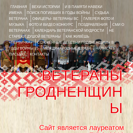
ГЛАВНАЯ
ВЕХИ ИСТОРИИ
И В ПАМЯТИ НАВЕКИ
ИМЕНА
ПОИСК ПОГИБШИХ В ГОДЫ ВОЙНЫ
СУДЬБА
ВЕТЕРАНА
ОФИЦЕРЫ- ВЕТЕРАНЫ ВС
ГАЛЕРЕЯ ФОТО И
МУЗЫКА
ФОТО И ВИДЕО КОНКУРС
ПОЗДРАВЛЕНИЯ
СМИ О
ВЕТЕРАНАХ
КАЛЕНДАРЬ ВЕТЕРАНСКОЙ МУДРОСТИ
НЕ
СТАРЕЮТ ДУШОЙ ВЕТЕРАНЫ
КАК ЖИВЁШЬ
«ПЕРВИЧКА»
СОЖЖЁННЫЕ ДЕРЕВНИ ГРОДНЕНЩИНЫ В
ГОДЫ ВОЙНЫ 35
МЕЖДУНАРОДНЫЕ СВЯЗИ
НАПИСАТЬ
ПИСЬМО
КОНТАКТЫ
ВЕТЕРАНЫ
ГРОДНЕНЩИН
Ы
Сайт является лауреатом