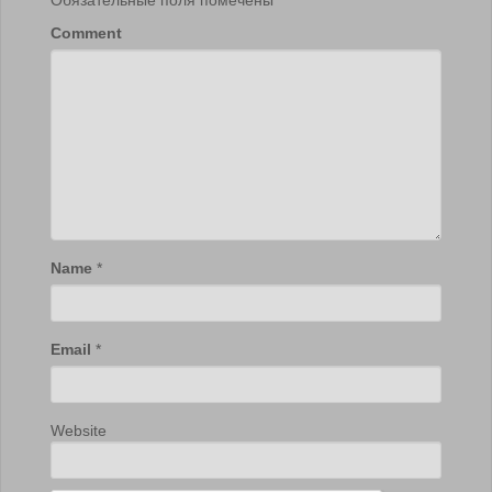
Обязательные поля помечены
*
Comment
Name
*
Email
*
Website