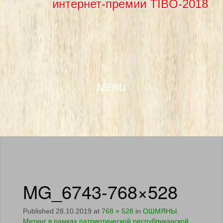
интернет-премии TIBO-2018
SKIP TO CONTENT
MENU
MG_6743-768×528
Published
28.10.2019
at
768 × 528
in
ОШМЯНЫ.
Митинг в рамках патриотической республиканской