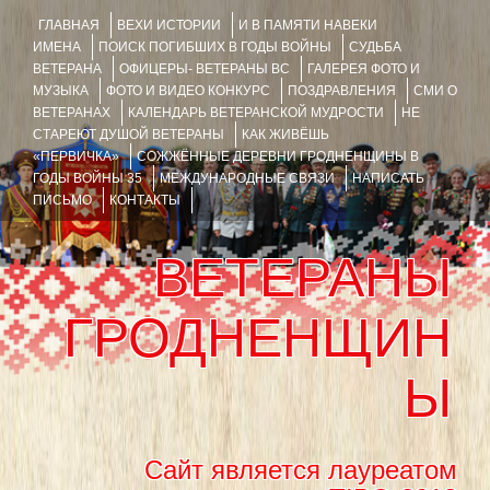
ГЛАВНАЯ
ВЕХИ ИСТОРИИ
И В ПАМЯТИ НАВЕКИ
ИМЕНА
ПОИСК ПОГИБШИХ В ГОДЫ ВОЙНЫ
СУДЬБА
ВЕТЕРАНА
ОФИЦЕРЫ- ВЕТЕРАНЫ ВС
ГАЛЕРЕЯ ФОТО И
МУЗЫКА
ФОТО И ВИДЕО КОНКУРС
ПОЗДРАВЛЕНИЯ
СМИ О
ВЕТЕРАНАХ
КАЛЕНДАРЬ ВЕТЕРАНСКОЙ МУДРОСТИ
НЕ
СТАРЕЮТ ДУШОЙ ВЕТЕРАНЫ
КАК ЖИВЁШЬ
«ПЕРВИЧКА»
СОЖЖЁННЫЕ ДЕРЕВНИ ГРОДНЕНЩИНЫ В
ГОДЫ ВОЙНЫ 35
МЕЖДУНАРОДНЫЕ СВЯЗИ
НАПИСАТЬ
ПИСЬМО
КОНТАКТЫ
ВЕТЕРАНЫ
ГРОДНЕНЩИН
Ы
Сайт является лауреатом