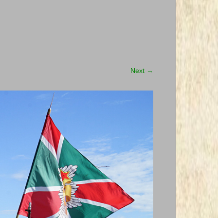
Next
→