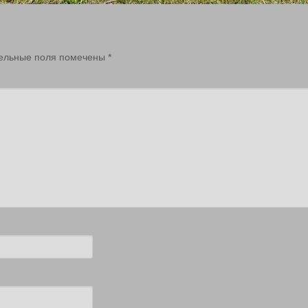
ельные поля помечены
*