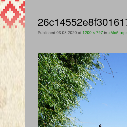
26c14552e8f30161
Published
03.08.2020
at
1200 × 797
in
«Мой горо