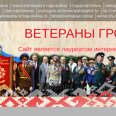
ИМЕНА
ПОИСК ПОГИБШИХ В ГОДЫ ВОЙНЫ
СУДЬБА ВЕТЕРАНА
ОФИЦЕ
Я
СМИ О ВЕТЕРАНАХ
КАЛЕНДАРЬ ВЕТЕРАНСКОЙ МУДРОСТИ
НЕ СТА
НЕНЩИНЫ В ГОДЫ ВОЙНЫ 35
МЕЖДУНАРОДНЫЕ СВЯЗИ
НАПИСАТЬ
ВЕТЕРАНЫ Г
Сайт является лауреатом ин
Menu
SKIP TO CONTENT