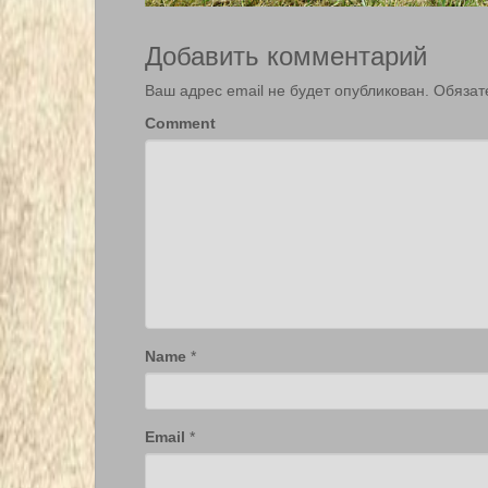
Добавить комментарий
Ваш адрес email не будет опубликован.
Обязат
Comment
Name
*
Email
*