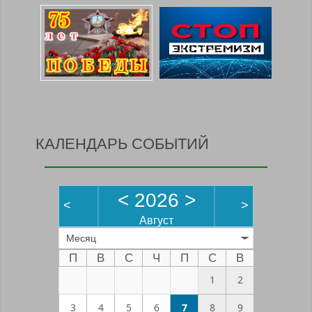
КАЛЕНДАРЬ СОБЫТИЙ
<
2026
>
<
>
Август
Месяц
П
В
С
Ч
П
С
В
1
2
3
4
5
6
7
8
9