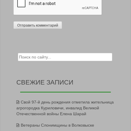
Search for:
СВЕЖИЕ ЗАПИСИ
Свой 97-й день рождения отметила жительница
агрогородка Куриловичи, инвалид Великой
Отечественной войны Елена Шарай
Ветераны Слонимщины в Волковыске