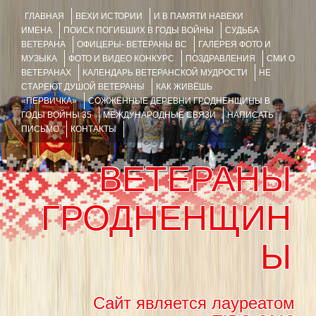
ГЛАВНАЯ
ВЕХИ ИСТОРИИ
И В ПАМЯТИ НАВЕКИ
ИМЕНА
ПОИСК ПОГИБШИХ В ГОДЫ ВОЙНЫ
СУДЬБА
ВЕТЕРАНА
ОФИЦЕРЫ- ВЕТЕРАНЫ ВС
ГАЛЕРЕЯ ФОТО И
МУЗЫКА
ФОТО И ВИДЕО КОНКУРС
ПОЗДРАВЛЕНИЯ
СМИ О
ВЕТЕРАНАХ
КАЛЕНДАРЬ ВЕТЕРАНСКОЙ МУДРОСТИ
НЕ
СТАРЕЮТ ДУШОЙ ВЕТЕРАНЫ
КАК ЖИВЁШЬ
«ПЕРВИЧКА»
СОЖЖЁННЫЕ ДЕРЕВНИ ГРОДНЕНЩИНЫ В
ГОДЫ ВОЙНЫ 35
МЕЖДУНАРОДНЫЕ СВЯЗИ
НАПИСАТЬ
ПИСЬМО
КОНТАКТЫ
ВЕТЕРАНЫ
ГРОДНЕНЩИН
Ы
Сайт является лауреатом