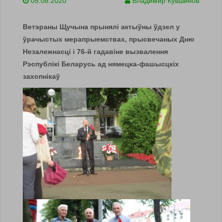
05.08.2020
Владимир Кувшинов
Ветэраны Щучына прынялi актыўны ўдзел у
ўрачыстых мерапрыемствах, прысвечаных Дню
Незалежнасці і 76-й гадавіне вызвалення
Рэспублікі Беларусь ад нямецка-фашысцкіх
захопнікаў