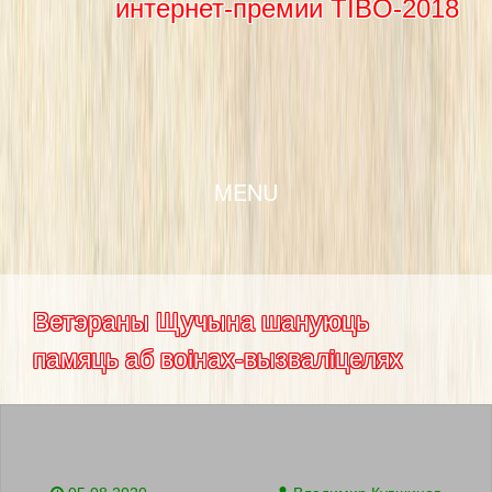
интернет-премии TIBO-2018
SKIP TO CONTENT
MENU
Ветэраны Щучына шануюць
памяць аб воiнах-вызвалiцелях