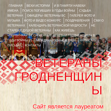
ГЛАВНАЯ
ВЕХИ ИСТОРИИ
И В ПАМЯТИ НАВЕКИ
ИМЕНА
ПОИСК ПОГИБШИХ В ГОДЫ ВОЙНЫ
СУДЬБА
ВЕТЕРАНА
ОФИЦЕРЫ- ВЕТЕРАНЫ ВС
ГАЛЕРЕЯ ФОТО И
МУЗЫКА
ФОТО И ВИДЕО КОНКУРС
ПОЗДРАВЛЕНИЯ
СМИ О
ВЕТЕРАНАХ
КАЛЕНДАРЬ ВЕТЕРАНСКОЙ МУДРОСТИ
НЕ
СТАРЕЮТ ДУШОЙ ВЕТЕРАНЫ
КАК ЖИВЁШЬ
«ПЕРВИЧКА»
СОЖЖЁННЫЕ ДЕРЕВНИ ГРОДНЕНЩИНЫ В
ГОДЫ ВОЙНЫ 35
МЕЖДУНАРОДНЫЕ СВЯЗИ
НАПИСАТЬ
ПИСЬМО
КОНТАКТЫ
ВЕТЕРАНЫ
ГРОДНЕНЩИН
Ы
Сайт является лауреатом