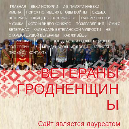
ГЛАВНАЯ
ВЕХИ ИСТОРИИ
И В ПАМЯТИ НАВЕКИ
ИМЕНА
ПОИСК ПОГИБШИХ В ГОДЫ ВОЙНЫ
СУДЬБА
ВЕТЕРАНА
ОФИЦЕРЫ- ВЕТЕРАНЫ ВС
ГАЛЕРЕЯ ФОТО И
МУЗЫКА
ФОТО И ВИДЕО КОНКУРС
ПОЗДРАВЛЕНИЯ
СМИ О
ВЕТЕРАНАХ
КАЛЕНДАРЬ ВЕТЕРАНСКОЙ МУДРОСТИ
НЕ
СТАРЕЮТ ДУШОЙ ВЕТЕРАНЫ
КАК ЖИВЁШЬ
«ПЕРВИЧКА»
СОЖЖЁННЫЕ ДЕРЕВНИ ГРОДНЕНЩИНЫ В
ГОДЫ ВОЙНЫ 35
МЕЖДУНАРОДНЫЕ СВЯЗИ
НАПИСАТЬ
ПИСЬМО
КОНТАКТЫ
ВЕТЕРАНЫ
ГРОДНЕНЩИН
Ы
Сайт является лауреатом