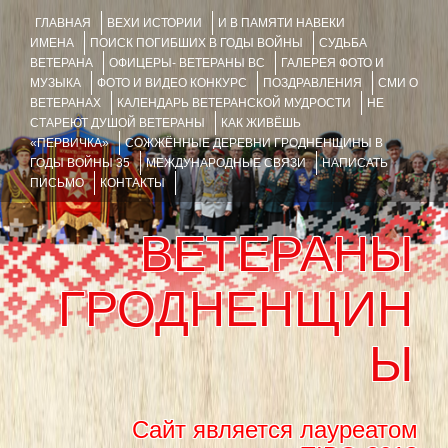
ГЛАВНАЯ
ВЕХИ ИСТОРИИ
И В ПАМЯТИ НАВЕКИ
ИМЕНА
ПОИСК ПОГИБШИХ В ГОДЫ ВОЙНЫ
СУДЬБА
ВЕТЕРАНА
ОФИЦЕРЫ- ВЕТЕРАНЫ ВС
ГАЛЕРЕЯ ФОТО И
МУЗЫКА
ФОТО И ВИДЕО КОНКУРС
ПОЗДРАВЛЕНИЯ
СМИ О
ВЕТЕРАНАХ
КАЛЕНДАРЬ ВЕТЕРАНСКОЙ МУДРОСТИ
НЕ
СТАРЕЮТ ДУШОЙ ВЕТЕРАНЫ
КАК ЖИВЁШЬ
«ПЕРВИЧКА»
СОЖЖЁННЫЕ ДЕРЕВНИ ГРОДНЕНЩИНЫ В
ГОДЫ ВОЙНЫ 35
МЕЖДУНАРОДНЫЕ СВЯЗИ
НАПИСАТЬ
ПИСЬМО
КОНТАКТЫ
ВЕТЕРАНЫ
ГРОДНЕНЩИН
Ы
Сайт является лауреатом