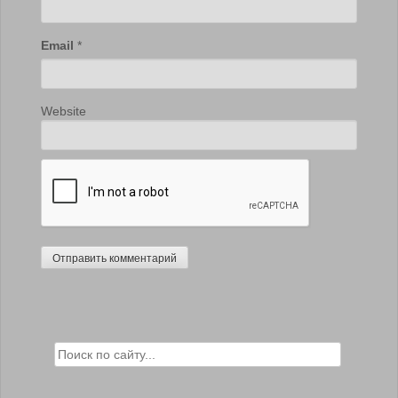
Email
*
Website
Search for: