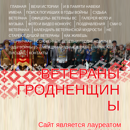
ГЛАВНАЯ
ВЕХИ ИСТОРИИ
И В ПАМЯТИ НАВЕКИ
ИМЕНА
ПОИСК ПОГИБШИХ В ГОДЫ ВОЙНЫ
СУДЬБА
ВЕТЕРАНА
ОФИЦЕРЫ- ВЕТЕРАНЫ ВС
ГАЛЕРЕЯ ФОТО И
МУЗЫКА
ФОТО И ВИДЕО КОНКУРС
ПОЗДРАВЛЕНИЯ
СМИ О
ВЕТЕРАНАХ
КАЛЕНДАРЬ ВЕТЕРАНСКОЙ МУДРОСТИ
НЕ
СТАРЕЮТ ДУШОЙ ВЕТЕРАНЫ
КАК ЖИВЁШЬ
«ПЕРВИЧКА»
СОЖЖЁННЫЕ ДЕРЕВНИ ГРОДНЕНЩИНЫ В
ГОДЫ ВОЙНЫ 35
МЕЖДУНАРОДНЫЕ СВЯЗИ
НАПИСАТЬ
ПИСЬМО
КОНТАКТЫ
ВЕТЕРАНЫ
ГРОДНЕНЩИН
Ы
Сайт является лауреатом