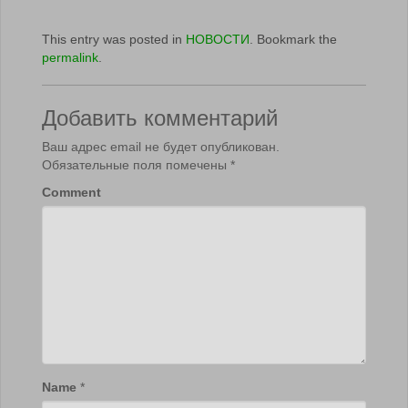
This entry was posted in
НОВОСТИ
. Bookmark the
permalink
.
Добавить комментарий
Ваш адрес email не будет опубликован.
Обязательные поля помечены
*
Comment
Name
*