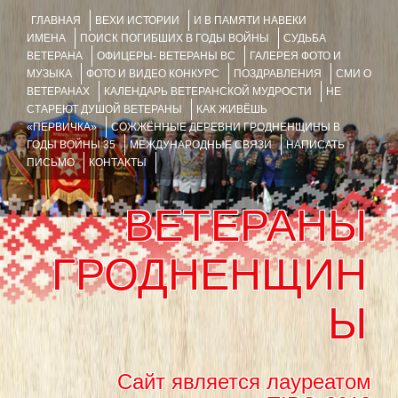
ГЛАВНАЯ
ВЕХИ ИСТОРИИ
И В ПАМЯТИ НАВЕКИ
ИМЕНА
ПОИСК ПОГИБШИХ В ГОДЫ ВОЙНЫ
СУДЬБА
ВЕТЕРАНА
ОФИЦЕРЫ- ВЕТЕРАНЫ ВС
ГАЛЕРЕЯ ФОТО И
МУЗЫКА
ФОТО И ВИДЕО КОНКУРС
ПОЗДРАВЛЕНИЯ
СМИ О
ВЕТЕРАНАХ
КАЛЕНДАРЬ ВЕТЕРАНСКОЙ МУДРОСТИ
НЕ
СТАРЕЮТ ДУШОЙ ВЕТЕРАНЫ
КАК ЖИВЁШЬ
«ПЕРВИЧКА»
СОЖЖЁННЫЕ ДЕРЕВНИ ГРОДНЕНЩИНЫ В
ГОДЫ ВОЙНЫ 35
МЕЖДУНАРОДНЫЕ СВЯЗИ
НАПИСАТЬ
ПИСЬМО
КОНТАКТЫ
ВЕТЕРАНЫ
ГРОДНЕНЩИН
Ы
Сайт является лауреатом