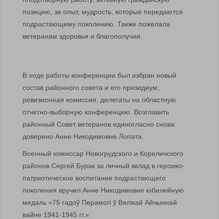
позицию, за опыт, мудрость, которые передаются
подрастающему поколению. Также пожелала
ветеранам здоровья и благополучия.
В ходе работы конференции был избран новый
состав районного совета и его президиум,
ревизионная комиссия, делегаты на областную
отчетно-выборную конференцию. Возглавить
районный Совет ветеранов единогласно снова
доверено Анне Никодимовне Лопата.
Военный комиссар Новогрудского и Кореличского
районов Сергей Бурак за личный вклад в героико-
патриотическое воспитание подрастающего
поколения вручил Анне Никодимовне юбилейную
медаль «75 гадоў Перамогі ў Вялікай Айчыннай
вайне 1941-1945 гг.».