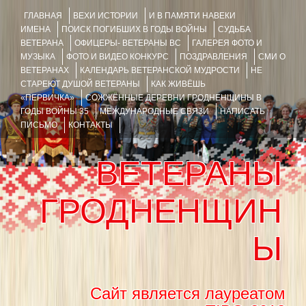
ГЛАВНАЯ
ВЕХИ ИСТОРИИ
И В ПАМЯТИ НАВЕКИ
ИМЕНА
ПОИСК ПОГИБШИХ В ГОДЫ ВОЙНЫ
СУДЬБА
ВЕТЕРАНА
ОФИЦЕРЫ- ВЕТЕРАНЫ ВС
ГАЛЕРЕЯ ФОТО И
МУЗЫКА
ФОТО И ВИДЕО КОНКУРС
ПОЗДРАВЛЕНИЯ
СМИ О
ВЕТЕРАНАХ
КАЛЕНДАРЬ ВЕТЕРАНСКОЙ МУДРОСТИ
НЕ
СТАРЕЮТ ДУШОЙ ВЕТЕРАНЫ
КАК ЖИВЁШЬ
«ПЕРВИЧКА»
СОЖЖЁННЫЕ ДЕРЕВНИ ГРОДНЕНЩИНЫ В
ГОДЫ ВОЙНЫ 35
МЕЖДУНАРОДНЫЕ СВЯЗИ
НАПИСАТЬ
ПИСЬМО
КОНТАКТЫ
ВЕТЕРАНЫ
ГРОДНЕНЩИН
Ы
Сайт является лауреатом