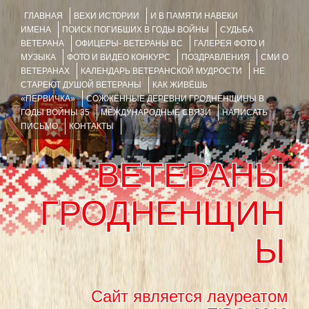
ГЛАВНАЯ
ВЕХИ ИСТОРИИ
И В ПАМЯТИ НАВЕКИ
ИМЕНА
ПОИСК ПОГИБШИХ В ГОДЫ ВОЙНЫ
СУДЬБА
ВЕТЕРАНА
ОФИЦЕРЫ- ВЕТЕРАНЫ ВС
ГАЛЕРЕЯ ФОТО И
МУЗЫКА
ФОТО И ВИДЕО КОНКУРС
ПОЗДРАВЛЕНИЯ
СМИ О
ВЕТЕРАНАХ
КАЛЕНДАРЬ ВЕТЕРАНСКОЙ МУДРОСТИ
НЕ
СТАРЕЮТ ДУШОЙ ВЕТЕРАНЫ
КАК ЖИВЁШЬ
«ПЕРВИЧКА»
СОЖЖЁННЫЕ ДЕРЕВНИ ГРОДНЕНЩИНЫ В
ГОДЫ ВОЙНЫ 35
МЕЖДУНАРОДНЫЕ СВЯЗИ
НАПИСАТЬ
ПИСЬМО
КОНТАКТЫ
ВЕТЕРАНЫ
ГРОДНЕНЩИН
Ы
Сайт является лауреатом