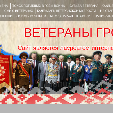
ИМЕНА
ПОИСК ПОГИБШИХ В ГОДЫ ВОЙНЫ
СУДЬБА ВЕТЕРАНА
ОФИЦЕ
Я
СМИ О ВЕТЕРАНАХ
КАЛЕНДАРЬ ВЕТЕРАНСКОЙ МУДРОСТИ
НЕ СТА
НЕНЩИНЫ В ГОДЫ ВОЙНЫ 35
МЕЖДУНАРОДНЫЕ СВЯЗИ
НАПИСАТЬ
ВЕТЕРАНЫ Г
Сайт является лауреатом ин
Menu
SKIP TO CONTENT