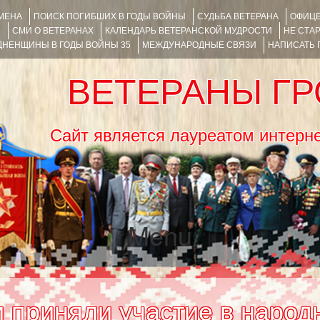
ИМЕНА
ПОИСК ПОГИБШИХ В ГОДЫ ВОЙНЫ
СУДЬБА ВЕТЕРАНА
ОФИЦЕ
Я
СМИ О ВЕТЕРАНАХ
КАЛЕНДАРЬ ВЕТЕРАНСКОЙ МУДРОСТИ
НЕ СТА
НЕНЩИНЫ В ГОДЫ ВОЙНЫ 35
МЕЖДУНАРОДНЫЕ СВЯЗИ
НАПИСАТЬ
ВЕТЕРАНЫ Г
Сайт является лауреатом ин
Menu
SKIP TO CONTENT
 приняли участие в народ