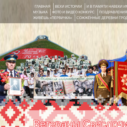
ГЛАВНАЯ
ВЕХИ ИСТОРИИ
И В ПАМЯТИ НАВЕКИ 
МУЗЫКА
ФОТО И ВИДЕО КОНКУРС
ПОЗДРАВЛЕНИ
ЖИВЁШЬ «ПЕРВИЧКА»
СОЖЖЁННЫЕ ДЕРЕВНИ ГРОД
Ветераны Свислочи