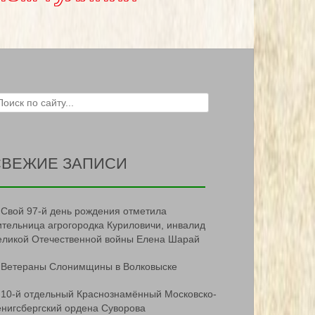
ch for:
СВЕЖИЕ ЗАПИСИ
Свой 97-й день рождения отметила
ительница агрогородка Куриловичи, инвалид
еликой Отечественной войны Елена Шарай
Ветераны Слонимщины в Волковыске
10-й отдельный Краснознамённый Московско-
ёнигсбергский ордена Суворова