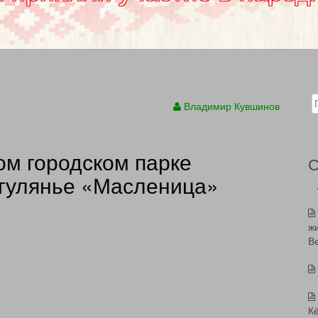
Sear
Владимир Кувшинов
ом городском парке
 гулянье «Масленица»
ж
В
К