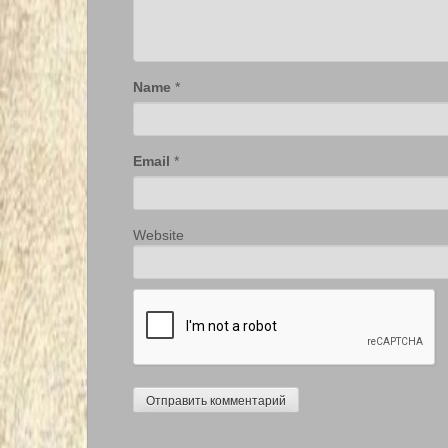
Name
*
Email
*
Website