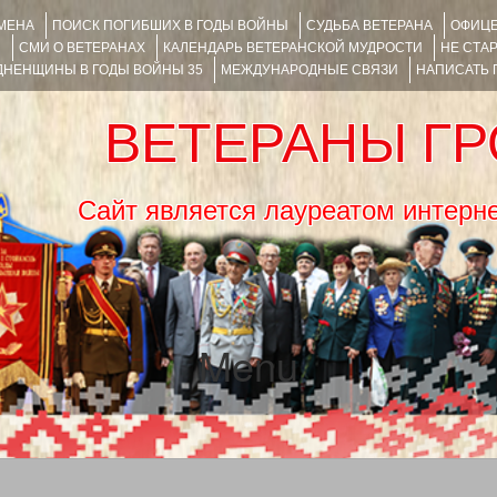
ИМЕНА
ПОИСК ПОГИБШИХ В ГОДЫ ВОЙНЫ
СУДЬБА ВЕТЕРАНА
ОФИЦЕ
Я
СМИ О ВЕТЕРАНАХ
КАЛЕНДАРЬ ВЕТЕРАНСКОЙ МУДРОСТИ
НЕ СТА
НЕНЩИНЫ В ГОДЫ ВОЙНЫ 35
МЕЖДУНАРОДНЫЕ СВЯЗИ
НАПИСАТЬ
ВЕТЕРАНЫ Г
Сайт является лауреатом ин
Menu
SKIP TO CONTENT