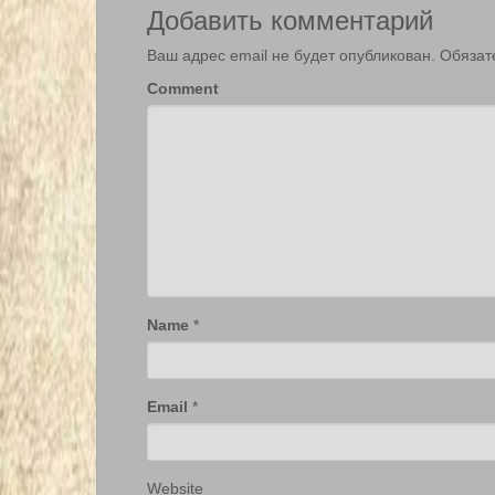
Добавить комментарий
Ваш адрес email не будет опубликован.
Обязат
Comment
Name
*
Email
*
Website