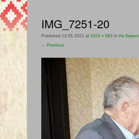
IMG_7251-20
Published
13.05.2021
at
1024 × 683
in
На Берес
←
Previous