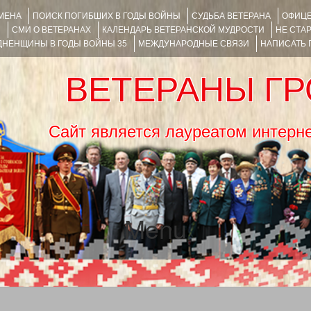
ИМЕНА
ПОИСК ПОГИБШИХ В ГОДЫ ВОЙНЫ
СУДЬБА ВЕТЕРАНА
ОФИЦЕ
Я
СМИ О ВЕТЕРАНАХ
КАЛЕНДАРЬ ВЕТЕРАНСКОЙ МУДРОСТИ
НЕ СТА
НЕНЩИНЫ В ГОДЫ ВОЙНЫ 35
МЕЖДУНАРОДНЫЕ СВЯЗИ
НАПИСАТЬ
ВЕТЕРАНЫ Г
Сайт является лауреатом ин
Menu
SKIP TO CONTENT